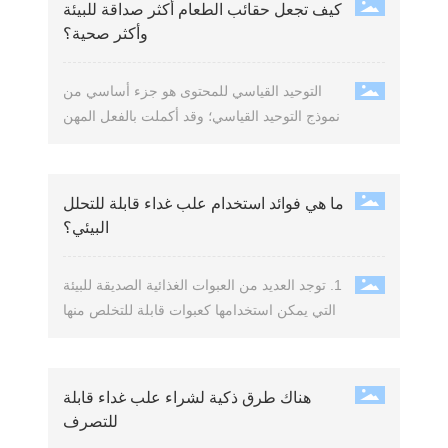
كيف تجعل حقائب الطعام أكثر صداقة للبيئة
وأكثر صحية؟
التوحيد القياسي للمحتوى هو جزء أساسي من
نموذج التوحيد القياسي؛ وقد أكملت بالفعل المهن
المتعلقة بصناديق الغداء والخدمات الغذائية بالفعل
جزءًا من توحيد المحتوى داخل النظام، مثل
تخطيط الصناديق القابلة للتصرف، وتصميم
ما هي فوائد استخدام علب غداء قابلة للتحلل
صناديق الغداء، ومعايير الصناديق القابلة للتصرف
البيئي؟
للغداء، واستخدام صناديق الغداء، وغيرها، مما
يشكل التوحيد القياسي لمحتوى المنتجات.
1. توجد العديد من العبوات الغذائية الصديقة للبيئة
التي يمكن استخدامها كعبوات قابلة للتخلص منها
أو متعددة الاستخدامات. 2. النظافة.
هناك طرق ذكية لشراء علب غداء قابلة
للتصرف