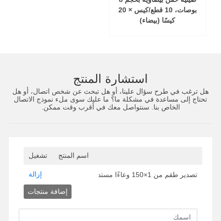
بوصات، 10 قطع/كيس × 20
كيسًا (بيضاء)
استشارة المنتج
هل ترغب في طرح سؤال علينا، أو هل تبحث عن شخص اتصال، أو هل
تحتاج إلى مساعدة في مشكلة ما؟ ما عليك سوى ملء نموذج الاتصال
الخاص بنا. سنتواصل معك في أقرب وقت ممكن.
اسم المنتج
تشغيل
إزالة
تصدير طقم من 1×150 وعاءًا مستديرًا سعة 24 أونصة (أبيض)
إضافة منتجات