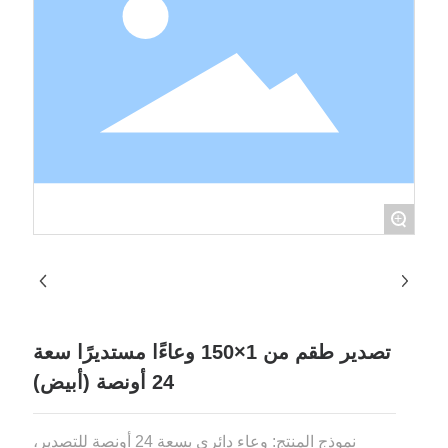
+
تصدير طقم من 1×150 وعاءًا مستديرًا سعة
24 أونصة (أبيض)
نموذج المنتج: وعاء دائري بسعة 24 أونصة للتصدير،