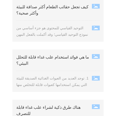
كيف تجعل حقائب الطعام أكثر صداقة للبيئة
وأكثر صحية؟
التوحيد القياسي للمحتوى هو جزء أساسي من
نموذج التوحيد القياسي؛ وقد أكملت بالفعل المهن
المتعلقة بصناديق الغداء والخدمات الغذائية بالفعل
جزءًا من توحيد المحتوى داخل النظام، مثل
تخطيط الصناديق القابلة للتصرف، وتصميم
ما هي فوائد استخدام علب غداء قابلة للتحلل
صناديق الغداء، ومعايير الصناديق القابلة للتصرف
البيئي؟
للغداء، واستخدام صناديق الغداء، وغيرها، مما
يشكل التوحيد القياسي لمحتوى المنتجات.
1. توجد العديد من العبوات الغذائية الصديقة للبيئة
التي يمكن استخدامها كعبوات قابلة للتخلص منها
أو متعددة الاستخدامات. 2. النظافة.
هناك طرق ذكية لشراء علب غداء قابلة
للتصرف