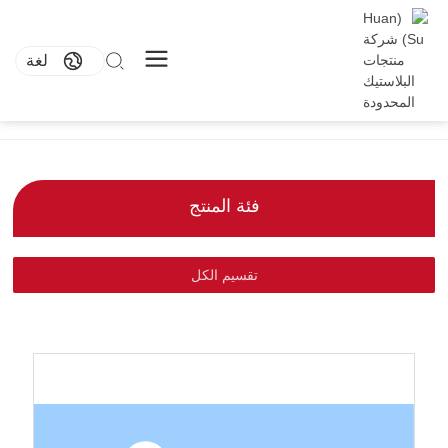
لغة
صفحة رئيسية
أواني مستديرة
منتجات
تصدير طقم من 1×150 وعاءًا مستديرًا سعة 24 أونصة (أبيض)
فئة المنتج
تقسيم الكل